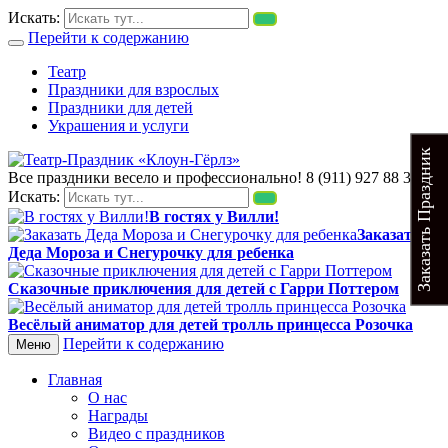
Искать:
Перейти к содержанию
Театр
Праздники для взрослых
Праздники для детей
Украшения и услуги
Заказать Праздник
Все праздники весело и профессионально!
8 (911) 927 88 35
Театр-Праздник «Клоун-Гёрлз»
Выездные детские спектакли. В гости к Вилли. Заказать
Искать:
детского аниматора в СПб и Лен обл. Заказать детский
В гостях у Вилли!
праздник под ключ по тел. 8 (911) 927 88 35. Детские спектакли
Заказать
для всй семьи. Заказать тамаду на свадьбу или юбилей
Деда Мороза и Снегурочку для ребенка
Сказочные приключения для детей с Гарри Поттером
Весёлый аниматор для детей тролль принцесса Розочка
Перейти к содержанию
Меню
Главная
О нас
Награды
Видео с праздников