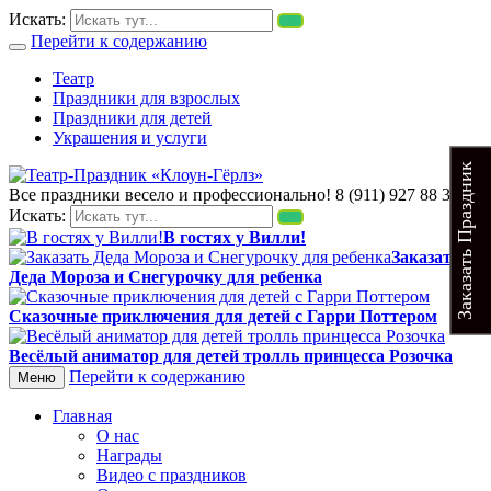
Искать:
Перейти к содержанию
Театр
Праздники для взрослых
Праздники для детей
Украшения и услуги
Заказать Праздник
Все праздники весело и профессионально!
8 (911) 927 88 35
Театр-Праздник «Клоун-Гёрлз»
Выездные детские спектакли. В гости к Вилли. Заказать
Искать:
детского аниматора в СПб и Лен обл. Заказать детский
В гостях у Вилли!
праздник под ключ по тел. 8 (911) 927 88 35. Детские спектакли
Заказать
для всй семьи. Заказать тамаду на свадьбу или юбилей
Деда Мороза и Снегурочку для ребенка
Сказочные приключения для детей с Гарри Поттером
Весёлый аниматор для детей тролль принцесса Розочка
Перейти к содержанию
Меню
Главная
О нас
Награды
Видео с праздников