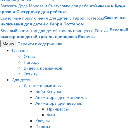
Заказать Деда
ороза и Снегурочку для ребенка
Сказочные
риключения для детей с Гарри Поттером
Весёлый
ниматор для детей тролль принцесса Розочка
Меню
Перейти к содержанию
Главная
О нас
Награды
Видео с праздников
Отзывы
Для детей
Детские аниматоры
Беби-Клоуны
Аниматоры для мальчиков
Аниматоры для девочек
Принцессы
Феи
Клоуны
Пираты