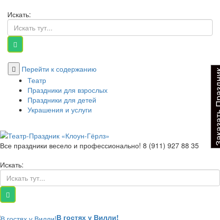
Искать:
Перейти к содержанию
Заказать Пр
Театр
Праздники для взрослых
Праздники для детей
Украшения и услуги
Театр-Праздник «Клоун-Гёрлз»
Выездные детские спектакли. В гости к Вилли. Заказать детского
Все праздники весело и профессионально!
8 (911) 927 88 35
аниматора в СПб и Лен обл. Заказать детский праздник под ключ
Искать:
по тел. 8 (911) 927 88 35. Детские спектакли для всй семьи.
Заказать тамаду на свадьбу или юбилей
В гостях у Вилли!